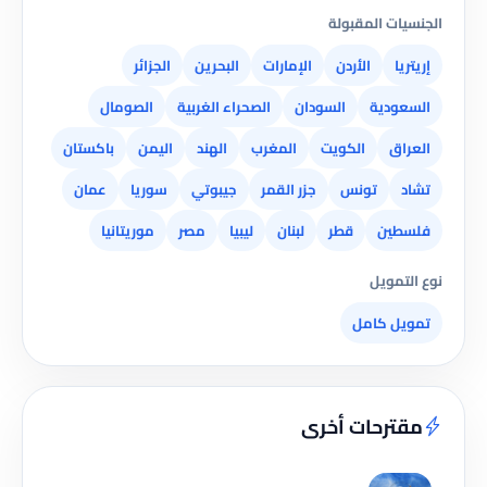
الجنسيات المقبولة
إريتريا
الأردن
الإمارات
البحرين
الجزائر
السعودية
السودان
الصحراء الغربية
الصومال
العراق
الكويت
المغرب
الهند
اليمن
باكستان
تشاد
تونس
جزر القمر
جيبوتي
سوريا
عمان
فلسطين
قطر
لبنان
ليبيا
مصر
موريتانيا
نوع التمويل
تمويل كامل
مقترحات أخرى