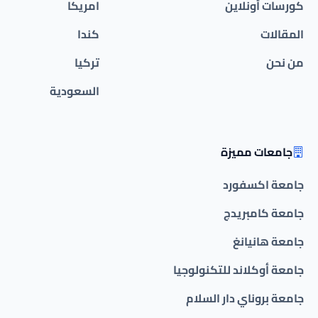
كورسات أونلاين
امريكا
المقالات
كندا
من نحن
تركيا
السعودية
جامعات مميزة
جامعة اكسفورد
جامعة كامبريدج
جامعة هانيانغ
جامعة أوكلاند للتكنولوجيا
جامعة بروناي دار السلام