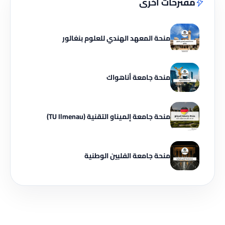
مقترحات أخرى
منحة المعهد الهندي للعلوم بنغالور
منحة جامعة أناهواك
منحة جامعة إلميناو التقنية (TU Ilmenau)
منحة جامعة الفلبين الوطنية