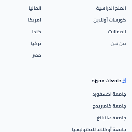
المنح الدراسية
المانيا
كورسات أونلاين
امريكا
المقالات
كندا
من نحن
تركيا
مصر
جامعات مميزة
جامعة اكسفورد
جامعة كامبريدج
جامعة هانيانغ
جامعة أوكلاند للتكنولوجيا