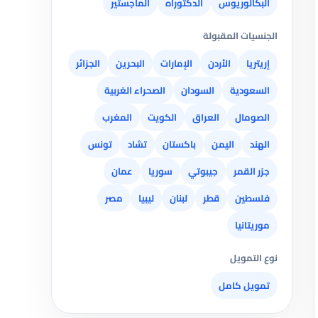
البكالوريوس
الدكتوراه
الماجستير
الجنسيات المقبولة
إريتريا
الأردن
الإمارات
البحرين
الجزائر
السعودية
السودان
الصحراء الغربية
الصومال
العراق
الكويت
المغرب
الهند
اليمن
باكستان
تشاد
تونس
جزر القمر
جيبوتي
سوريا
عمان
فلسطين
قطر
لبنان
ليبيا
مصر
موريتانيا
نوع التمويل
تمويل كامل