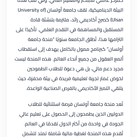
كمركز عالمي للابتكار والتعليم العالي. وفي قلب هذه
البيئة الديناميكية، تقف جامعة أولسان (University of
Ulsan) كصرح أكاديمي رائد، ملتزمة بتنشئة قادة
المستقبل والمساهمة في التقدم العلمي. تأكيدًا على
التزامها هذا، تُطلق الجامعة سنويًا “منحة جامعة
أولسان” كبرنامج ممول بالكامل يهدف إلى استقطاب
ألمع العقول من جميع أنحاء العالم. هذه المنحة ليست
مجرد دعم مالي، بل هي دعوة للطلاب الطموحين
لخوض غمار تجربة تعليمية فريدة في بيئة محفزة، حيث
يلتقي التميز الأكاديمي بالفرص الصناعية الواعدة.
تُعد منحة جامعة أولسان فرصة استثنائية للطلاب
الدوليين الذين يطمحون إلى الحصول على تعليم عالي
الجودة في واحدة من أكثر الدول تقدمًا في العالم.
تُقدم هذه المنحة تغطية مالية شاملة تمتد لتشمل