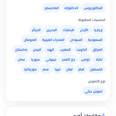
البكالوريوس
الدكتوراه
الماجستير
الجنسيات المقبولة
إريتريا
الأردن
الإمارات
البحرين
الجزائر
السعودية
السودان
الصحراء الغربية
الصومال
العراق
الكويت
المغرب
الهند
اليمن
باكستان
تشاد
تونس
جزر القمر
جيبوتي
سوريا
عمان
فلسطين
قطر
لبنان
ليبيا
مصر
موريتانيا
نوع التمويل
تمويل جزئي
مقترحات أخرى