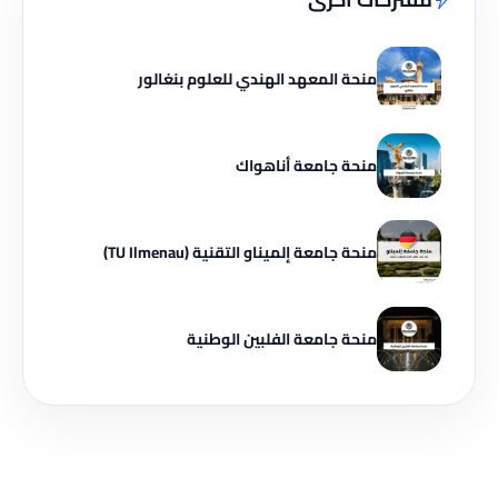
منحة المعهد الهندي للعلوم بنغالور
منحة جامعة أناهواك
منحة جامعة إلميناو التقنية (TU Ilmenau)
منحة جامعة الفلبين الوطنية