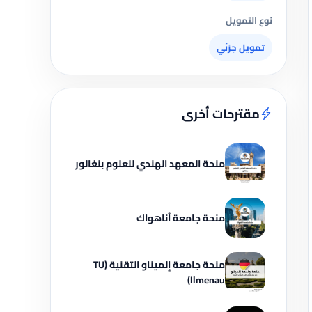
نوع التمويل
تمويل جزئي
مقترحات أخرى
منحة المعهد الهندي للعلوم بنغالور
منحة جامعة أناهواك
منحة جامعة إلميناو التقنية (TU
Ilmenau)