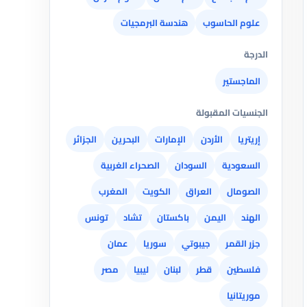
علوم الحاسوب
هندسة البرمجيات
الدرجة
الماجستير
الجنسيات المقبولة
إريتريا
الأردن
الإمارات
البحرين
الجزائر
السعودية
السودان
الصحراء الغربية
الصومال
العراق
الكويت
المغرب
الهند
اليمن
باكستان
تشاد
تونس
جزر القمر
جيبوتي
سوريا
عمان
فلسطين
قطر
لبنان
ليبيا
مصر
موريتانيا