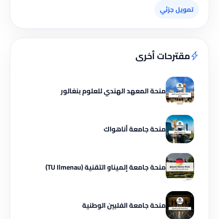
تمويل جزئي
مقترحات أخرى
منحة المعهد الهندي للعلوم بنغالور
منحة جامعة أناهواك
منحة جامعة إلميناو التقنية (TU Ilmenau)
منحة جامعة الفلبين الوطنية