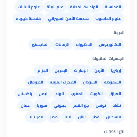
المحاسبة
الهندسة المدنية
علم البيئة
علوم البيانات
علوم الحاسوب
هندسة الأمن السيبراني
هندسة كهرباء
الدرجة
البكالوريوس
الدكتوراه
الزمالات
الماجستير
الجنسيات المقبولة
إريتريا
الأردن
الإمارات
البحرين
الجزائر
السعودية
السودان
الصحراء الغربية
الصومال
العراق
الكويت
المغرب
الهند
اليمن
باكستان
تشاد
تونس
جزر القمر
جيبوتي
سوريا
عمان
فلسطين
قطر
لبنان
ليبيا
مصر
موريتانيا
نوع التمويل