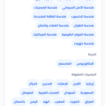
هندسة الأمن السيبراني
هندسة البرمجيات
هندسة الحاسوب
هندسة الطاقة المتجددة
هندسة الطيران
هندسة الفضاء والدفاع
هندسة الموارد الطبيعية
هندسة الميكانيك
هندسة كهرباء
الدرجة
البكالوريوس
الماجستير
الجنسيات المقبولة
إريتريا
الأردن
الإمارات
البحرين
الجزائر
السعودية
السودان
الصحراء الغربية
الصومال
العراق
الكويت
المغرب
الهند
اليمن
باكستان