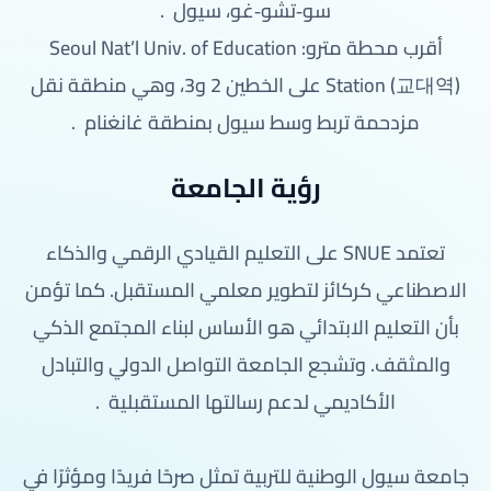
سو‑تشو‑غو، سيول
.
أقرب محطة مترو: Seoul Nat’l Univ. of Education
Station (교대역) على الخطين 2 و3، وهي منطقة نقل
مزدحمة تربط وسط سيول بمنطقة غانغنام
.
رؤية الجامعة
تعتمد SNUE على التعليم القيادي الرقمي والذكاء
الاصطناعي كركائز لتطوير معلمي المستقبل. كما تؤمن
بأن التعليم الابتدائي هو الأساس لبناء المجتمع الذكي
والمثقف. وتشجع الجامعة التواصل الدولي والتبادل
الأكاديمي لدعم رسالتها المستقبلية
.
جامعة سيول الوطنية للتربية تمثل صرحًا فريدًا ومؤثرًا في