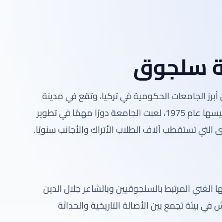
 سلجوق
(Selçuk Üniversitesi) واحدة من أبرز الجامعات الحكومية في تركيا، وتقع في مدينة
قونية ذات الطابع التاريخي والثقافي العريق. منذ تأسيسها عام 1975، لعبت الجامعة دورًا مهمًا في تطوير
 التي تستقطب آلاف الطلاب الأتراك والأجانب سنويًا.
 الغني المرتبط بالسلجوقيين وبالشاعر جلال الدين
ي بيئة تجمع بين الأصالة التاريخية والحداثة