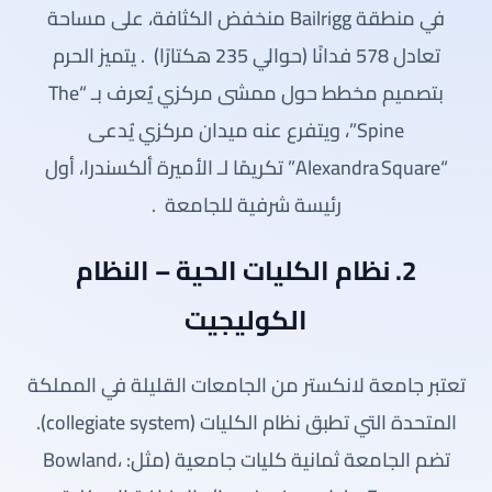
في منطقة Bailrigg منخفض الكثافة، على مساحة
تعادل 578 فدانًا (حوالي 235 هكتارًا)
. يتميز الحرم
بتصميم مخطط حول ممشى مركزي يُعرف بـ “The
Spine”، ويتفرع عنه ميدان مركزي يُدعى
“Alexandra Square” تكريمًا لـ الأميرة ألكسندرا، أول
رئيسة شرفية للجامعة
.
2. نظام الكليات الحية – النظام
الكوليجيت
تعتبر جامعة لانكستر من الجامعات القليلة في المملكة
المتحدة التي تطبق نظام الكليات (collegiate system).
تضم الجامعة ثمانية كليات جامعية (مثل: Bowland،