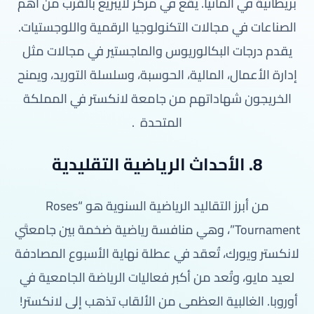
بريطانية في ألمانيا. يقع في مركز لايبزيغ بالقرب من أهم
الصناعات في مجالات التكنولوجيا الرقمية واللوجستيات.
يقدم درجات البكالوريوس والماجستير في مجالات مثل
إدارة الأعمال، المالية، الحوسبة، وسلسلة التوريد، ويمنح
الخريجون شهاداتهم من جامعة لانكستر في المملكة
المتحدة
.
8. الأحداث الرياضية التقليدية
من أبرز التقاليد الرياضية السنوية هو “Roses
Tournament”، وهي منافسة رياضية ضخمة بين جامعتَي
لانكستر ويورك، تُعقد في عطلة نهاية الأسبوع المصادفة
لعيد مايو، وتُعد من أكبر فعاليات الرياضة الجامعية في
أوروبا. الغالبية العظمى من الألقاب تذهب إلى لانكستر!