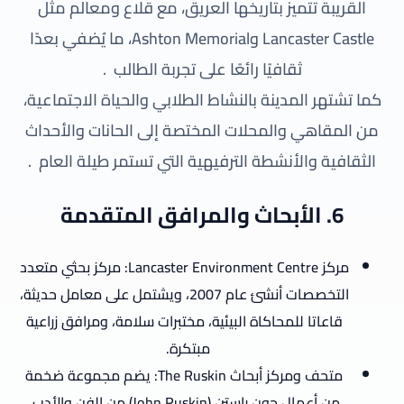
القريبة تتميز بتاريخها العريق، مع قلاع ومعالم مثل
Lancaster Castle وAshton Memorial، ما يُضفي بعدًا
ثقافيًا رائعًا على تجربة الطالب
.
كما تشتهر المدينة بالنشاط الطلابي والحياة الاجتماعية،
من المقاهي والمحلات المختصة إلى الحانات والأحداث
الثقافية والأنشطة الترفيهية التي تستمر طيلة العام
.
6. الأبحاث والمرافق المتقدمة
مركز Lancaster Environment Centre: مركز بحثي متعدد
التخصصات أنشئ عام 2007، ويشتمل على معامل حديثة،
قاعاتا للمحاكاة البيئية، مختبرات سلامة، ومرافق زراعية
مبتكرة.
متحف ومركز أبحاث The Ruskin: يضم مجموعة ضخمة
من أعمال جون راستن (John Ruskin) من الفن والأدب.