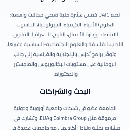
تضم UAIC خمس عشرة كلية تغطي مجالات واسعة:
العلوم (الأحياء، الكيمياء، الجيولوجيا)، الحاسوب،
الاقتصاد وإدارة الأعمال، التاريخ، الجغرافيا، القانون،
الآداب، الفلسفة والعلوم الاجتماعية-السياسية وغيرها.
وتوفّر برامج تُدرَّس بالإنجليزية والفرنسية إلى جانب
الرومانية على مستويات البكالوريوس والماجستير
والدكتوراه.
البحث والشراكات
الجامعة عضو في شبكات جامعية أوروبية ودولية
مرموقة مثل Coimbra Group وEUA، وتشارك في
مشاريع بحثية وتبادل أكاديمي مع جامعات عديدة في