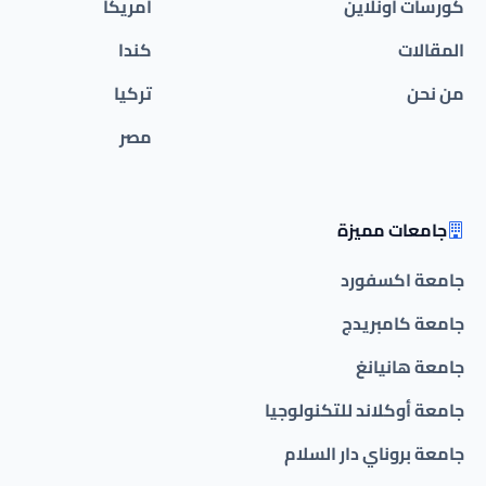
كورسات أونلاين
امريكا
المقالات
كندا
من نحن
تركيا
مصر
جامعات مميزة
جامعة اكسفورد
جامعة كامبريدج
جامعة هانيانغ
جامعة أوكلاند للتكنولوجيا
جامعة بروناي دار السلام