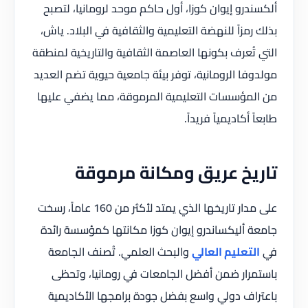
ألكسندرو إيوان كوزا، أول حاكم موحد لرومانيا، لتصبح
بذلك رمزاً للنهضة التعليمية والثقافية في البلاد. ياش،
التي تُعرف بكونها العاصمة الثقافية والتاريخية لمنطقة
مولدوفا الرومانية، توفر بيئة جامعية حيوية تضم العديد
من المؤسسات التعليمية المرموقة، مما يضفي عليها
طابعاً أكاديمياً فريداً.
تاريخ عريق ومكانة مرموقة
على مدار تاريخها الذي يمتد لأكثر من 160 عاماً، رسخت
جامعة أليكساندرو إيوان كوزا مكانتها كمؤسسة رائدة
في
التعليم العالي
والبحث العلمي. تُصنف الجامعة
باستمرار ضمن أفضل الجامعات في رومانيا، وتحظى
باعتراف دولي واسع بفضل جودة برامجها الأكاديمية