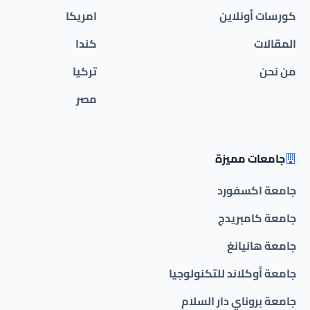
كورسات أونلاين
امريكا
المقالات
كندا
من نحن
تركيا
مصر
جامعات مميزة
جامعة اكسفورد
جامعة كامبريدج
جامعة هانيانغ
جامعة أوكلاند للتكنولوجيا
جامعة بروناي دار السلام