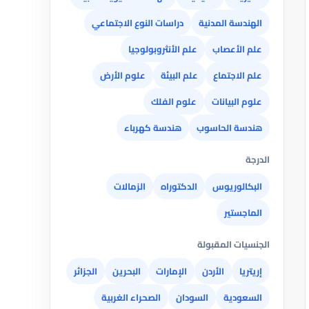
الهندسة المدنية
دراسات النوع الاجتماعي
علم الأعصاب
علم الأنثروبولوجيا
علم الاجتماع
علم البيئة
علوم الأرض
علوم البيانات
علوم الفلك
هندسة الحاسوب
هندسة كهرباء
الدرجة
البكالوريوس
الدكتوراه
الزمالات
الماجستير
الجنسيات المقبولة
إريتريا
الأردن
الإمارات
البحرين
الجزائر
السعودية
السودان
الصحراء الغربية