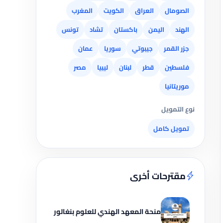
الصومال
العراق
الكويت
المغرب
الهند
اليمن
باكستان
تشاد
تونس
جزر القمر
جيبوتي
سوريا
عمان
فلسطين
قطر
لبنان
ليبيا
مصر
موريتانيا
نوع التمويل
تمويل كامل
مقترحات أخرى
منحة المعهد الهندي للعلوم بنغالور