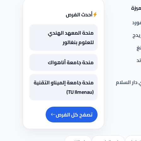
يزة
أحدث الفرص
ورد
منحة المعهد الهندي
يدج
للعلوم بنغالور
غ
د
منحة جامعة أناهواك
 دار السلام
منحة جامعة إلميناو التقنية
(TU Ilmenau)
تصفح كل الفرص