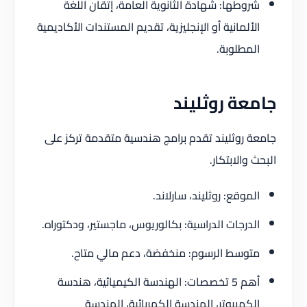
شروطها: شهادة الثانوية العامة، إتقان اللغة
الألمانية أو الإنجليزية، تقديم المستندات الأكاديمية
المطلوبة.
جامعة روثليند
جامعة روثليند تقدم برامج هندسية متقدمة تركز على
البحث والابتكار.
الموقع: روثليند، سارلاند.
الدرجات الدراسية: بكالوريوس، ماجستير، ودكتوراه.
متوسط الرسوم: منخفضة، دعم مالي متاح.
أهم 5 تخصصات: الهندسة الكيميائية، هندسة
الكمبيوتر، الهندسة الكهربائية، الهندسة