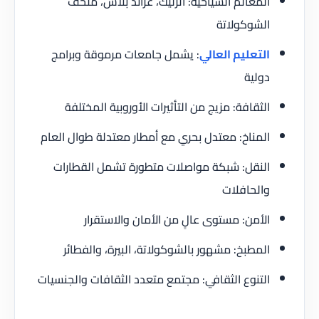
المعالم السياحية: أترليك، غراند بلاس، متحف
الشوكولاتة
التعليم العالي
: يشمل جامعات مرموقة وبرامج
دولية
الثقافة: مزيج من التأثيرات الأوروبية المختلفة
المناخ: معتدل بحري مع أمطار معتدلة طوال العام
النقل: شبكة مواصلات متطورة تشمل القطارات
والحافلات
الأمن: مستوى عالٍ من الأمان والاستقرار
المطبخ: مشهور بالشوكولاتة، البيرة، والفطائر
التنوع الثقافي: مجتمع متعدد الثقافات والجنسيات