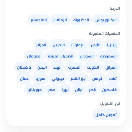
الدرجة
البكالوريوس
الدكتوراه
الزمالات
الماجستير
الجنسيات المقبولة
إريتريا
الأردن
الإمارات
البحرين
الجزائر
السعودية
السودان
الصحراء الغربية
الصومال
العراق
الكويت
المغرب
الهند
اليمن
باكستان
تشاد
تونس
جزر القمر
جيبوتي
سوريا
عمان
فلسطين
قطر
لبنان
ليبيا
مصر
موريتانيا
نوع التمويل
تمويل كامل