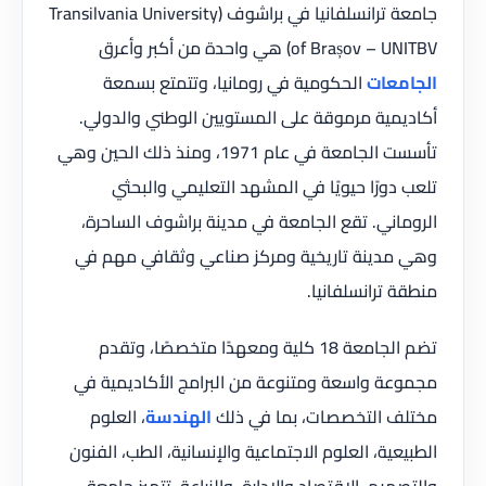
جامعة ترانسلفانيا في براشوف (Transilvania University
of Brașov – UNITBV) هي واحدة من أكبر وأعرق
الجامعات
الحكومية في رومانيا، وتتمتع بسمعة
أكاديمية مرموقة على المستويين الوطني والدولي.
تأسست الجامعة في عام 1971، ومنذ ذلك الحين وهي
تلعب دورًا حيويًا في المشهد التعليمي والبحثي
الروماني. تقع الجامعة في مدينة براشوف الساحرة،
وهي مدينة تاريخية ومركز صناعي وثقافي مهم في
منطقة ترانسلفانيا.
تضم الجامعة 18 كلية ومعهدًا متخصصًا، وتقدم
مجموعة واسعة ومتنوعة من البرامج الأكاديمية في
مختلف التخصصات، بما في ذلك
الهندسة
، العلوم
الطبيعية، العلوم الاجتماعية والإنسانية، الطب، الفنون
والتصميم، الاقتصاد والإدارة، والزراعة. تتميز جامعة