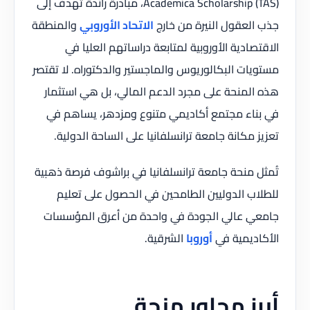
Academica Scholarship (TAS)، مبادرة رائدة تهدف إلى
جذب العقول النيرة من خارج
الاتحاد الأوروبي
والمنطقة
الاقتصادية الأوروبية لمتابعة دراساتهم العليا في
مستويات البكالوريوس والماجستير والدكتوراه. لا تقتصر
هذه المنحة على مجرد الدعم المالي، بل هي استثمار
في بناء مجتمع أكاديمي متنوع ومزدهر، يساهم في
تعزيز مكانة جامعة ترانسلفانيا على الساحة الدولية.
تُمثل منحة جامعة ترانسلفانيا في براشوف فرصة ذهبية
للطلاب الدوليين الطامحين في الحصول على تعليم
جامعي عالي الجودة في واحدة من أعرق المؤسسات
الأكاديمية في
أوروبا
الشرقية.
أبرز محاور منحة