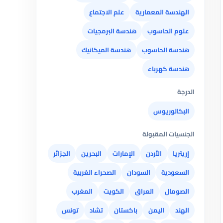
الهندسة المعمارية
علم الاجتماع
علوم الحاسوب
هندسة البرمجيات
هندسة الحاسوب
هندسة الميكانيك
هندسة كهرباء
الدرجة
البكالوريوس
الجنسيات المقبولة
إريتريا
الأردن
الإمارات
البحرين
الجزائر
السعودية
السودان
الصحراء الغربية
الصومال
العراق
الكويت
المغرب
الهند
اليمن
باكستان
تشاد
تونس