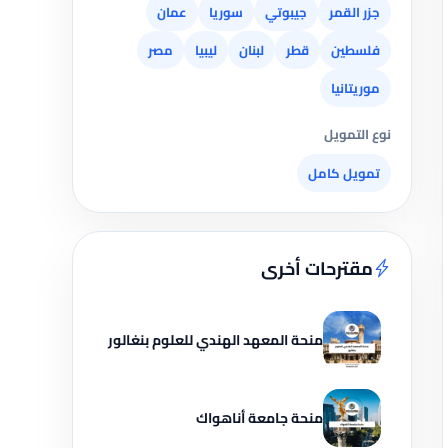
جزر القمر
جيبوتي
سوريا
عمان
فلسطين
قطر
لبنان
ليبيا
مصر
موريتانيا
نوع التمويل
تمويل كامل
مقترحات أخرى
منحة المعهد الهندي للعلوم بنغالور
منحة جامعة أناهواك