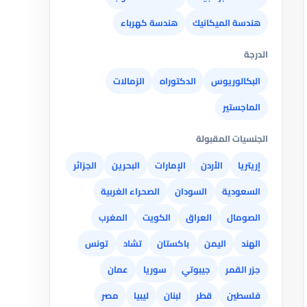
هندسة الميكانيك
هندسة كهرباء
الدرجة
البكالوريوس
الدكتوراه
الزمالات
الماجستير
الجنسيات المقبولة
إريتريا
الأردن
الإمارات
البحرين
الجزائر
السعودية
السودان
الصحراء الغربية
الصومال
العراق
الكويت
المغرب
الهند
اليمن
باكستان
تشاد
تونس
جزر القمر
جيبوتي
سوريا
عمان
فلسطين
قطر
لبنان
ليبيا
مصر