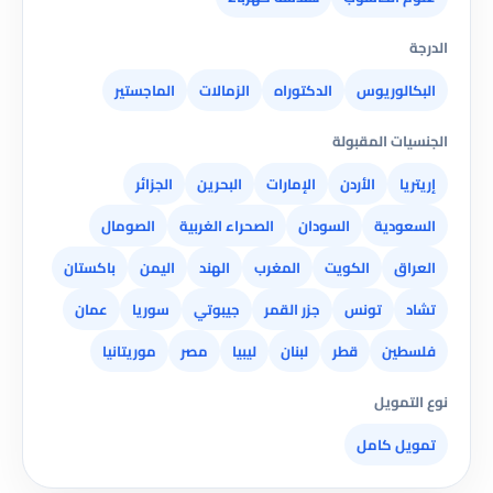
الدرجة
البكالوريوس
الدكتوراه
الزمالات
الماجستير
الجنسيات المقبولة
إريتريا
الأردن
الإمارات
البحرين
الجزائر
السعودية
السودان
الصحراء الغربية
الصومال
العراق
الكويت
المغرب
الهند
اليمن
باكستان
تشاد
تونس
جزر القمر
جيبوتي
سوريا
عمان
فلسطين
قطر
لبنان
ليبيا
مصر
موريتانيا
نوع التمويل
تمويل كامل