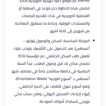
Permit) عبر موقع دائرة الهجرة النرويجية (UDI).
تتضمن هذه الخطوة حجز موعد في السفارة أو
القنصلية النرويجية في بلدك لتقديم البصمات
والمستندات الورقية، وعادة ما تستغرق المعالجة
من شهرين إلى ثلاثة أشهر.
المرحلة السادسة: السكن والوصول (يوليو –
أغسطس): بعد الحصول على التأشيرة، يتوجب عليك
تفعيل طلب السكن الجامعي عبر مؤسسة (SiS)
لضمان مكان لك قبل وصول الطلاب. تبدأ السنة
الدراسية في جامعة ستافنجر عادةً في منتصف شهر
أغسطس بـ “أسبوع التوجيه” (Orientation Week)،
وهو أسبوع حيوي للتعرف على الحرم الجامعي،
إنهاء إجراءات التسجيل النهائي، وفتح حساب بنكي
نرويجي لاسترداد أموالك المودعة.