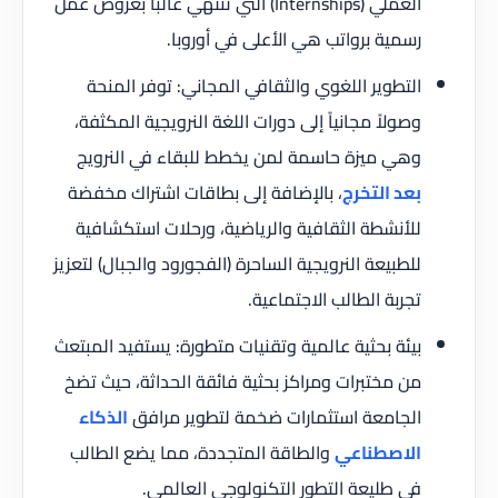
العملي (Internships) التي تنتهي غالباً بعروض عمل
رسمية برواتب هي الأعلى في أوروبا.
التطوير اللغوي والثقافي المجاني: توفر المنحة
وصولاً مجانياً إلى دورات اللغة النرويجية المكثفة،
وهي ميزة حاسمة لمن يخطط للبقاء في النرويج
بعد التخرج
، بالإضافة إلى بطاقات اشتراك مخفضة
للأنشطة الثقافية والرياضية، ورحلات استكشافية
للطبيعة النرويجية الساحرة (الفجورود والجبال) لتعزيز
تجربة الطالب الاجتماعية.
بيئة بحثية عالمية وتقنيات متطورة: يستفيد المبتعث
من مختبرات ومراكز بحثية فائقة الحداثة، حيث تضخ
الجامعة استثمارات ضخمة لتطوير مرافق
الذكاء
الاصطناعي
والطاقة المتجددة، مما يضع الطالب
في طليعة التطور التكنولوجي العالمي.