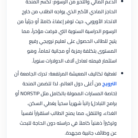
الدعم المالي والتحرر من الرسوم: تكسر المنحة
الحاجز المادي الأكبر الذي يواجه الطلاب من خارج
الاتحاد الأوروبي، حيث توفر إعفاءً كاملاً أو جزئياً من
الرسوم الدراسية السنوية التي فرضت مؤخراً، مما
يتيح للطالب الحصول على تعليم نرويجي رفيع
المستوى بتكلفة رمزية أو مجانية تماماً، وهو
استثمار قيمته تعادل آلاف الدولارات سنوياً.
تغطية تكاليف المعيشة المرتفعة: تدرك الجامعة أن
النرويج
من أغلى دول العالم، لذا تتضمن المنحة
(خاصة المسارات الممولة بالكامل مثل NORSTIP أو
برامج التبادل) راتباً شهرياً سخياً يغطي السكن،
الغذاء، والتنقل، مما يمنح الطالب استقراراً نفسياً
وتركيزاً ذهنياً كاملاً في دراسته دون الحاجة للبحث
عن وظائف جانبية مجهدة.