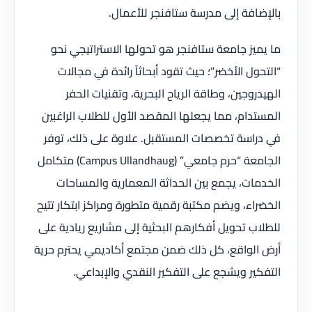
بالإضافة إلى مدرسة ستافنجر للأعمال.
ما يميز جامعة ستافنجر هو تحولها الاستراتيجي نحو
“التحول الأخضر”؛ حيث تقود أبحاثاً رائدة في مجالات
الهيدروجين، وطاقة الرياح البحرية، وتقنيات الحفر
المستدام، مما يجعلها المقصد الأول للطلاب الراغبين
في دراسة تخصصات المستقبل. علاوة على ذلك، توفر
الجامعة “حرم جامعي” (Campus Ullandhaug) متكامل
الخدمات، يجمع بين الحداثة المعمارية والمساحات
الخضراء، ويضم مكتبة رقمية متطورة ومراكز ابتكار تتيح
للطلاب تحويل أفكارهم البحثية إلى مشاريع ريادية على
أرض الواقع، كل ذلك ضمن مجتمع أكاديمي يحترم حرية
التفكير ويشجع على التفكير النقدي والإبداعي.