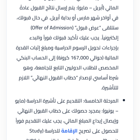
المالي (أبريل – مايو): يتم إرسال نتائج القبول عادةً
في أواخر شهر مارس أو بداية أبريل. في حال قبولك،
ستتلقى “عرض قبول” (Offer of Admission)
إلكترونياً. يجب عليك تأكيد قبولك فوراً والبدء
بإجراءات تحويل الرسوم الدراسية ومبلغ إثبات القدرة
المالية (حوالي 167,000 كرونة) إلى الحساب البنكي
المخصص للطلاب الدوليين التابع للجامعة، وهو
شرط أساسي لإصدار “خطاب القبول النهائي” اللازم
للتأشيرة.
المرحلة الخامسة: التقديم على تأشيرة الدراسة (مايو
– يونيو): بمجرد حصولك على خطاب القبول النهائي
وإيصال إيداع المبلغ المالي، يجب عليك التقديم فوراً
للحصول على تصريح
الإقامة
للدراسة (Study