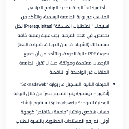
– أكتوبر): تبدأ الرحلة بتحديد البرنامج الدراسي
المناسب عبر بوابة الجامعة الرسمية، والتأكد من
استيفاء “المتطلبات المسبقة” (Prerequisites) لكل
تخصص. في هذه المرحلة، يجب عليك رقمنة كافة
مستنداتك (الشهادات، بيان الدرجات، شهادة اللغة)
بصيغة PDF عالية الجودة، والتأكد من أن جميع
الترجمات معتمدة وموثقة، حيث لا تقبل الجامعة
الملفات غير الواضحة أو الناقصة.
المرحلة الثانية: التسجيل عبر بوابة “Søknadsweb”
(أكتوبر – ديسمبر): يتم التقديم حصراً من خلال البوابة
الوطنية الموحدة (Søknadsweb). ستقوم بإنشاء
حساب شخصي واختيار “جامعة ستافنجر” كوجهة
أولى، ثم رفع المستندات المطلوبة. بالنسبة للطلاب