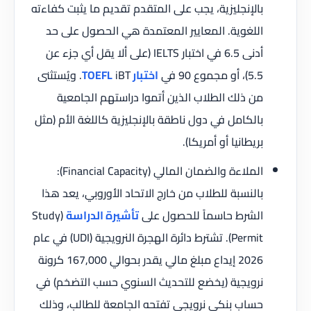
بالإنجليزية، يجب على المتقدم تقديم ما يثبت كفاءته
اللغوية. المعايير المعتمدة هي الحصول على حد
أدنى 6.5 في اختبار IELTS (على ألا يقل أي جزء عن
5.5)، أو مجموع 90 في
اختبار TOEFL
iBT. ويُستثنى
من ذلك الطلاب الذين أتموا دراستهم الجامعية
بالكامل في دول ناطقة بالإنجليزية كاللغة الأم (مثل
بريطانيا أو أمريكا).
الملاءة والضمان المالي (Financial Capacity):
بالنسبة للطلاب من خارج الاتحاد الأوروبي، يعد هذا
الشرط حاسماً للحصول على
تأشيرة الدراسة
(Study
Permit). تشترط دائرة الهجرة النرويجية (UDI) في عام
2026 إيداع مبلغ مالي يقدر بحوالي 167,000 كرونة
نرويجية (يخضع للتحديث السنوي حسب التضخم) في
حساب بنكي نرويجي تفتحه الجامعة للطالب، وذلك