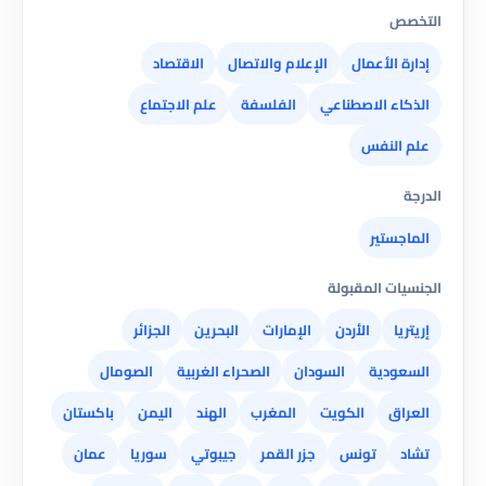
التخصص
إدارة الأعمال
الإعلام والاتصال
الاقتصاد
الذكاء الاصطناعي
الفلسفة
علم الاجتماع
علم النفس
الدرجة
الماجستير
الجنسيات المقبولة
إريتريا
الأردن
الإمارات
البحرين
الجزائر
السعودية
السودان
الصحراء الغربية
الصومال
العراق
الكويت
المغرب
الهند
اليمن
باكستان
تشاد
تونس
جزر القمر
جيبوتي
سوريا
عمان