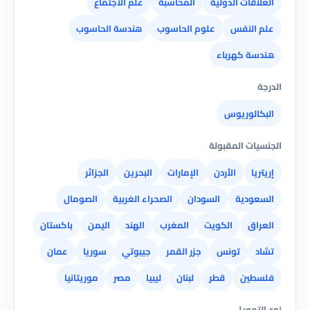
العلاقات الدولية
المحاسبة
علم الاجتماع
علم النفس
علوم الحاسوب
هندسة الحاسوب
هندسة كهرباء
الدرجة
البكالوريوس
الجنسيات المقبولة
إريتريا
الأردن
الإمارات
البحرين
الجزائر
السعودية
السودان
الصحراء الغربية
الصومال
العراق
الكويت
المغرب
الهند
اليمن
باكستان
تشاد
تونس
جزر القمر
جيبوتي
سوريا
عمان
فلسطين
قطر
لبنان
ليبيا
مصر
موريتانيا
نوع التمويل