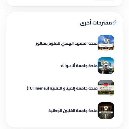
مقترحات أخرى
منحة المعهد الهندي للعلوم بنغالور
منحة جامعة أناهواك
منحة جامعة إلميناو التقنية (TU Ilmenau)
منحة جامعة الفلبين الوطنية