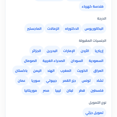
هندسة كهرباء
الدرجة
البكالوريوس
الدكتوراه
الزمالات
الماجستير
الجنسيات المقبولة
إريتريا
الأردن
الإمارات
البحرين
الجزائر
السعودية
السودان
الصحراء الغربية
الصومال
العراق
الكويت
المغرب
الهند
اليمن
باكستان
تشاد
تونس
جزر القمر
جيبوتي
سوريا
عمان
فلسطين
قطر
لبنان
ليبيا
مصر
موريتانيا
نوع التمويل
تمويل جزئي