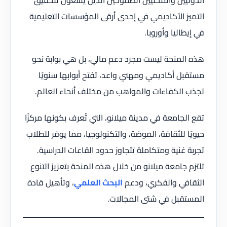
الدوليين والمحليين الطموحين الذين يسعون لتحقيق
التميز الأكاديمي في إحدى أرقى المؤسسات التعليمية
في إيطاليا وأوروبا.
هذه المنحة ليست مجرد دعم مالي، بل هي بوابة نحو
مستقبل أكاديمي ومهني واعد، تفتح أبوابها سنويًا
لجذب الكفاءات والمواهب من مختلف أنحاء العالم.
تقع الجامعة في مدينة ميلانو، التي تُعرف بكونها مركزًا
حيويًا للثقافة، الموضة، والتكنولوجيا، مما يوفر للطلاب
تجربة غنية ومتكاملة تتجاوز حدود القاعات الدراسية.
تلتزم جامعة ميلانو من خلال هذه المنحة بتعزيز التنوع
الثقافي والفكري، ودعم
البحث العلمي
، وتأهيل قادة
المستقبل في شتى المجالات.