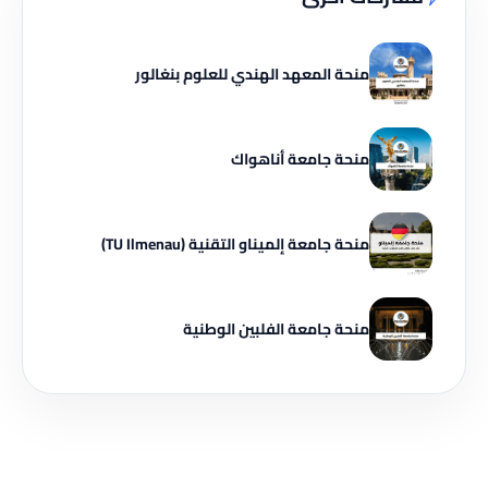
منحة المعهد الهندي للعلوم بنغالور
منحة جامعة أناهواك
منحة جامعة إلميناو التقنية (TU Ilmenau)
منحة جامعة الفلبين الوطنية