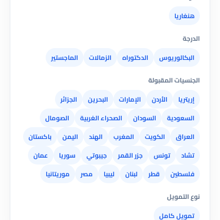
هنغاريا
الدرجة
البكالوريوس
الدكتوراه
الزمالات
الماجستير
الجنسيات المقبولة
إريتريا
الأردن
الإمارات
البحرين
الجزائر
السعودية
السودان
الصحراء الغربية
الصومال
العراق
الكويت
المغرب
الهند
اليمن
باكستان
تشاد
تونس
جزر القمر
جيبوتي
سوريا
عمان
فلسطين
قطر
لبنان
ليبيا
مصر
موريتانيا
نوع التمويل
تمويل كامل