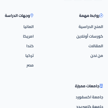
روابط مهمة
وجهات الدراسة
المنح الدراسية
المانيا
كورسات أونلاين
امريكا
المقالات
كندا
من نحن
تركيا
مصر
جامعات مميزة
جامعة اكسفورد
جامعة كامبريدج