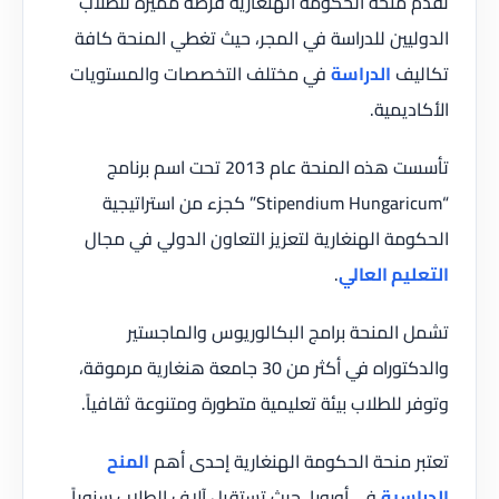
تقدم منحة الحكومة الهنغارية فرصة مميزة للطلاب
الدوليين للدراسة في المجر، حيث تغطي المنحة كافة
تكاليف
الدراسة
في مختلف التخصصات والمستويات
الأكاديمية.
تأسست هذه المنحة عام 2013 تحت اسم برنامج
“Stipendium Hungaricum” كجزء من استراتيجية
الحكومة الهنغارية لتعزيز التعاون الدولي في مجال
التعليم العالي
.
تشمل المنحة برامج البكالوريوس والماجستير
والدكتوراه في أكثر من 30 جامعة هنغارية مرموقة،
وتوفر للطلاب بيئة تعليمية متطورة ومتنوعة ثقافياً.
تعتبر منحة الحكومة الهنغارية إحدى أهم
المنح
الدراسية
في أوروبا، حيث تستقبل آلاف الطلاب سنوياً