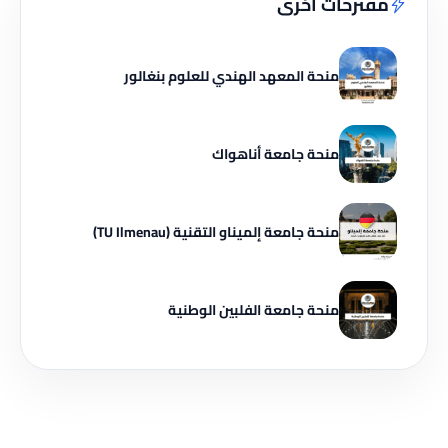
مقترحات أخرى
منحة المعهد الهندي للعلوم بنغالور
منحة جامعة أناهواك
منحة جامعة إلميناو التقنية (TU Ilmenau)
منحة جامعة الفلبين الوطنية