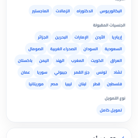
البكالوريوس
الدكتوراه
الزمالات
الماجستير
الجنسيات المقبولة
إريتريا
الأردن
الإمارات
البحرين
الجزائر
السعودية
السودان
الصحراء الغربية
الصومال
العراق
الكويت
المغرب
الهند
اليمن
باكستان
تشاد
تونس
جزر القمر
جيبوتي
سوريا
عمان
فلسطين
قطر
لبنان
ليبيا
مصر
موريتانيا
نوع التمويل
تمويل كامل