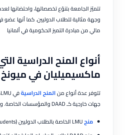
تتميّز الجامعة بتنوّع تخصصاتها، واحتضانها لعدد
وجهة مثالية للطلاب الدوليين. كما أنها عضو ف
مالي من مبادرة التميز الحكومية في ألمانيا
أنواع المنح الدراسية ال
ماكسيميليان في ميونخ (LMU)
تتوفر عدة أنواع من
المنح الدراسية
ف
جهات خارجية كـ DAAD والمؤسسات الخاصة. ويمكن تصنيفها إلى الفئات التالية:
منح
LMU الخاصة بالطلاب الدوليين (LMU Scholarship for International Students)