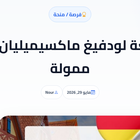
فرصة / منحة
ة لودفيغ ماكسيميليان 
ممولة
مايو 29, 2026
Nour