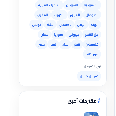
السعودية
السودان
الصحراء الغربية
الصومال
العراق
الكويت
المغرب
الهند
اليمن
باكستان
تشاد
تونس
جزر القمر
جيبوتي
سوريا
عمان
فلسطين
قطر
لبنان
ليبيا
مصر
موريتانيا
نوع التمويل
تمويل كامل
مقترحات أخرى