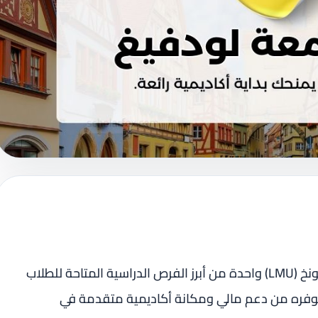
تُعد منحة جامعة لودفيغ ماكسيميليان في ميونخ (LMU) واحدة من أبرز الفرص الدراسية المتاحة للطلاب
 توفره من دعم مالي ومكانة أكاديمية متقدمة في