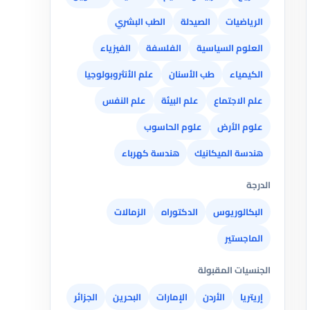
الرياضيات
الصيدلة
الطب البشري
العلوم السياسية
الفلسفة
الفيزياء
الكيمياء
طب الأسنان
علم الأنثروبولوجيا
علم الاجتماع
علم البيئة
علم النفس
علوم الأرض
علوم الحاسوب
هندسة الميكانيك
هندسة كهرباء
الدرجة
البكالوريوس
الدكتوراه
الزمالات
الماجستير
الجنسيات المقبولة
إريتريا
الأردن
الإمارات
البحرين
الجزائر