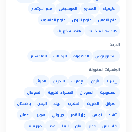
الكيمياء
المسرح
الموسيقى
علم الاجتماع
علم النفس
علوم الأرض
علوم الحاسوب
هندسة الميكانيك
هندسة كهرباء
الدرجة
البكالوريوس
الدكتوراه
الزمالات
الماجستير
الجنسيات المقبولة
إريتريا
الأردن
الإمارات
البحرين
الجزائر
السعودية
السودان
الصحراء الغربية
الصومال
العراق
الكويت
المغرب
الهند
اليمن
باكستان
تشاد
تونس
جزر القمر
جيبوتي
سوريا
عمان
فلسطين
قطر
لبنان
ليبيا
مصر
موريتانيا