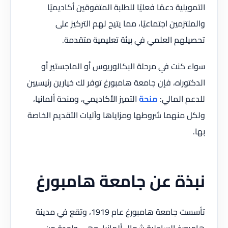
التمويلية دعمًا فعليًا للطلبة المتفوقين أكاديميًا
والملتزمين اجتماعيًا، مما يتيح لهم التركيز على
تحصيلهم العلمي في بيئة تعليمية متقدمة.
سواء كنت في مرحلة البكالوريوس أو الماجستير أو
الدكتوراه، فإن جامعة هامبورغ توفر لك خيارين رئيسيين
للدعم المالي:
منحة
التميز الأكاديمي، ومنحة ألمانيا،
ولكل منهما شروطها ومزاياها وآليات التقديم الخاصة
بها.
نبذة عن جامعة هامبورغ
تأسست جامعة هامبورغ عام 1919، وتقع في مدينة
هامبورغ الساحلية شمال ألمانيا، وهي واحدة من