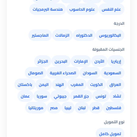
علم النفس
علوم الحاسوب
هندسة البرمجيات
الدرجة
البكالوريوس
الدكتوراه
الزمالات
الماجستير
الجنسيات المقبولة
إريتريا
الأردن
الإمارات
البحرين
الجزائر
السعودية
السودان
الصحراء الغربية
الصومال
العراق
الكويت
المغرب
الهند
اليمن
باكستان
تشاد
تونس
جزر القمر
جيبوتي
سوريا
عمان
فلسطين
قطر
لبنان
ليبيا
مصر
موريتانيا
نوع التمويل
تمويل كامل