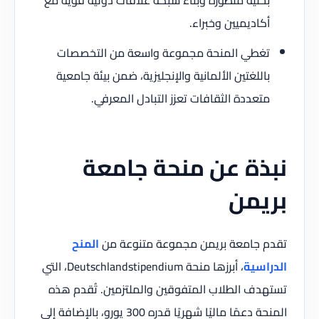
بحثية متطورة وبناء شبكة علاقات دولية قوية مع
أكاديميين وخبراء.
تغطي المنحة مجموعة واسعة من التخصصات
باللغتين الألمانية والإنجليزية، ضمن بيئة جامعية
متعددة الثقافات تعزز التبادل المعرفي.
نبذة عن منحة جامعة
بريمن
تقدم جامعة بريمن مجموعة متنوعة من
المنح
الدراسية
، أبرزها منحة Deutschlandstipendium، التي
تستهدف الطلاب المتفوقين والملتزمين. تُقدم هذه
المنحة دعمًا ماليًا شهريًا قدره 300 يورو، بالإضافة إلى