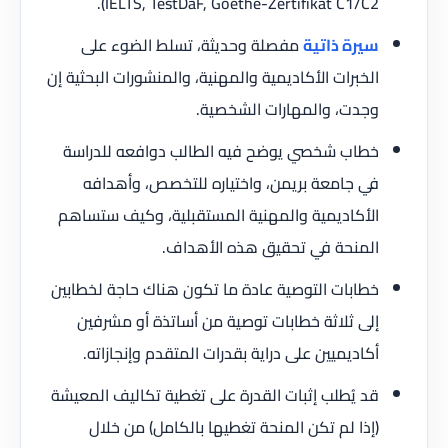
IELTS, TestDaF, Goethe-Zertifikat C1/C2).
سيرة ذاتية
مفصلة وحديثة، تسلط الضوء على
الخبرات الأكاديمية والمهنية، والمنشورات البحثية إن
وجدت، والمهارات الشخصية.
خطاب شخصي يوضح فيه الطالب دوافعه للدراسة
في جامعة بريمن، واختياره للتخصص، وأهدافه
الأكاديمية والمهنية المستقبلية، وكيف ستساهم
المنحة في تحقيق هذه الأهداف.
خطابات التوصية عادة ما تكون هناك حاجة لخطابين
إلى ثلاثة خطابات توصية من أساتذة أو مشرفين
أكاديميين على دراية بقدرات المتقدم وإنجازاته.
قد يُطلب إثبات القدرة على تغطية تكاليف المعيشة
(إذا لم تكن المنحة تغطيها بالكامل) من خلال