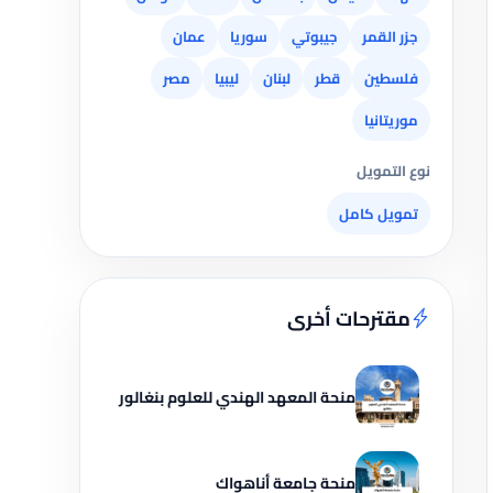
جزر القمر
جيبوتي
سوريا
عمان
فلسطين
قطر
لبنان
ليبيا
مصر
موريتانيا
نوع التمويل
تمويل كامل
مقترحات أخرى
منحة المعهد الهندي للعلوم بنغالور
منحة جامعة أناهواك