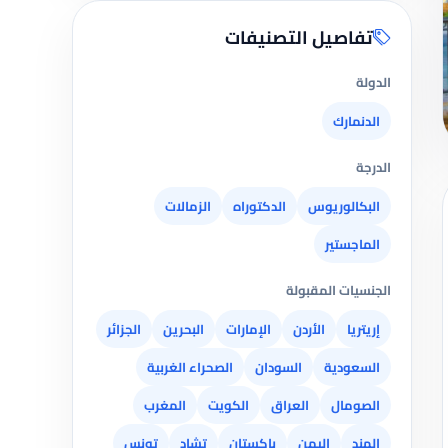
تفاصيل التصنيفات
الدولة
الدنمارك
الدرجة
البكالوريوس
الدكتوراه
الزمالات
الماجستير
الجنسيات المقبولة
إريتريا
الأردن
الإمارات
البحرين
الجزائر
السعودية
السودان
الصحراء الغربية
الصومال
العراق
الكويت
المغرب
الهند
اليمن
باكستان
تشاد
تونس