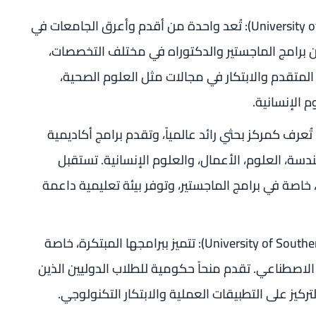
(University of Copenhagen – UCPH): تُعد واحدة من أقدم وأعرق الجامعات في
 برامج الماجستير والدكتوراه في مختلف التخصصات،
لمتقدم والابتكار في مجالات مثل العلوم الصحية،
م الإنسانية.
Aarhus University – A): تُعرف كمركز بحثي رائد عالمياً، وتقدم برامج أكاديمية
سة، العلوم، الأعمال، والعلوم الإنسانية. تستقبل
 خاصة في برامج الماجستير، وتوفر بيئة تعليمية داعمة
جامعة جنوب الدنمارك (University of Southern Denmark – SDU): تتميز ببرامجها المبتكرة، خاصة
الاصطناعي. تقدم منحاً حكومية للطلاب الدوليين الذين
تركيز على التطبيقات العملية والابتكار التكنولوجي.