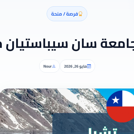
فرصة / منحة
امعة سان سيباستيان 
مايو 26, 2026
Nour