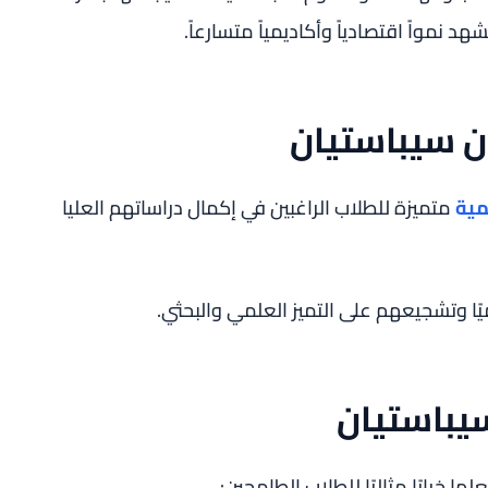
نمواً اقتصادياً وأكاديمياً متسارعاً.
ن سيباستيان
مية
متميزة للطلاب الراغبين في إكمال دراساتهم العليا
ا وتشجيعهم على التميز العلمي والبحثي.
يباستيان
ا خيارًا مثاليًا للطلاب الطامحين: