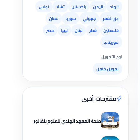
الهند
اليمن
باكستان
تشاد
تونس
جزر القمر
جيبوتي
سوريا
عمان
فلسطين
قطر
لبنان
ليبيا
مصر
موريتانيا
نوع التمويل
تمويل كامل
مقترحات أخرى
منحة المعهد الهندي للعلوم بنغالور