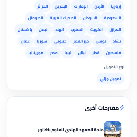
إريتريا
الأردن
الإمارات
البحرين
الجزائر
السعودية
السودان
الصحراء الغربية
الصومال
العراق
الكويت
المغرب
الهند
اليمن
باكستان
تشاد
تونس
جزر القمر
جيبوتي
سوريا
عمان
فلسطين
قطر
لبنان
ليبيا
مصر
موريتانيا
نوع التمويل
تمويل جزئي
مقترحات أخرى
منحة المعهد الهندي للعلوم بنغالور