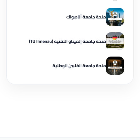
منحة جامعة أناهواك
منحة جامعة إلميناو التقنية (TU Ilmenau)
منحة جامعة الفلبين الوطنية