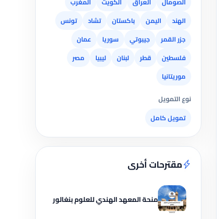
الصومال
العراق
الكويت
المغرب
الهند
اليمن
باكستان
تشاد
تونس
جزر القمر
جيبوتي
سوريا
عمان
فلسطين
قطر
لبنان
ليبيا
مصر
موريتانيا
نوع التمويل
تمويل كامل
مقترحات أخرى
منحة المعهد الهندي للعلوم بنغالور