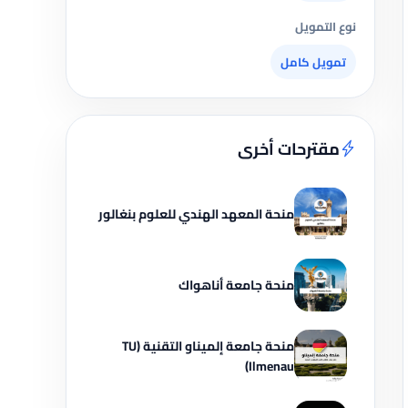
نوع التمويل
تمويل كامل
مقترحات أخرى
منحة المعهد الهندي للعلوم بنغالور
منحة جامعة أناهواك
منحة جامعة إلميناو التقنية (TU
Ilmenau)