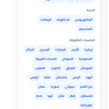
الدرجة
البكالوريوس
الدكتوراه
الزمالات
الماجستير
الجنسيات المقبولة
إريتريا
الأردن
الإمارات
البحرين
الجزائر
السعودية
السودان
الصحراء الغربية
الصومال
العراق
الكويت
المغرب
الهند
اليمن
باكستان
تشاد
تونس
جزر القمر
جيبوتي
سوريا
عمان
فلسطين
قطر
لبنان
ليبيا
مصر
موريتانيا