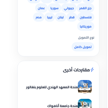
جزر القمر
جيبوتي
سوريا
عمان
فلسطين
قطر
لبنان
ليبيا
مصر
موريتانيا
نوع التمويل
تمويل كامل
مقترحات أخرى
منحة المعهد الهندي للعلوم بنغالور
منحة جامعة أناهواك