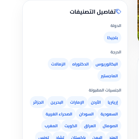
تفاصيل التصنيفات
الدولة
بلجيكا
الدرجة
البكالوريوس
الدكتوراه
الزمالات
الماجستير
الجنسيات المقبولة
إريتريا
الأردن
الإمارات
البحرين
الجزائر
السعودية
السودان
الصحراء الغربية
الصومال
العراق
الكويت
المغرب
الهند
اليمن
باكستان
تشاد
تونس