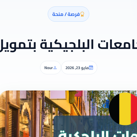
فرصة / منحة
امعات البلجيكية بتموي
مايو 23, 2026
Nour