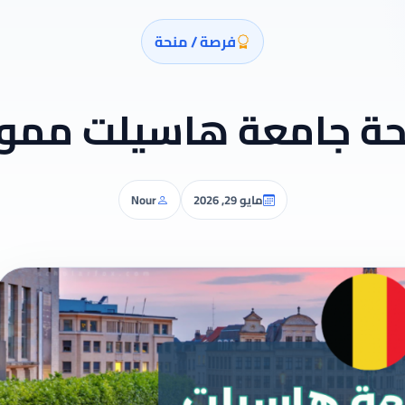
فرصة / منحة
ة جامعة هاسيلت ممو
مايو 29, 2026
Nour