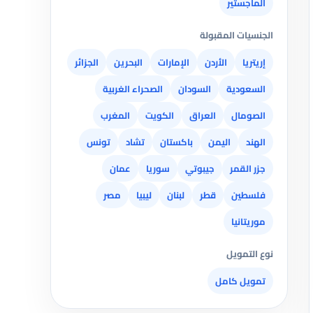
الماجستير
الجنسيات المقبولة
إريتريا
الأردن
الإمارات
البحرين
الجزائر
السعودية
السودان
الصحراء الغربية
الصومال
العراق
الكويت
المغرب
الهند
اليمن
باكستان
تشاد
تونس
جزر القمر
جيبوتي
سوريا
عمان
فلسطين
قطر
لبنان
ليبيا
مصر
موريتانيا
نوع التمويل
تمويل كامل