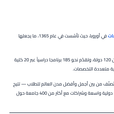
ات
في أوروبا، حيث تأسّست في عام 1365، ما يجعلها
تضم الجامعة أكثر من 85 000 طالباً من أكثر من 120 دولة، وتقدّم نحو 185 برنامجا دراسياً عبر 20 كلية
ثية متعددة التخصصات.
صنّف من بين أجمل وأفضل مدن العالم للطلاب — تتيح
الجامعة تجربة أكاديمية وثقافية غنية، مع بيئة دولية واسعة وشراكات مع أكثر من 400 جامعة حول