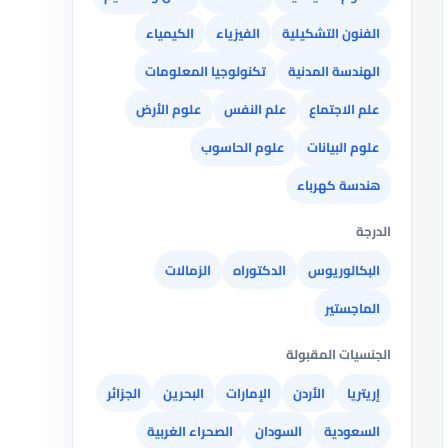
الفنون التشكيلية
الفيزياء
الكيمياء
الهندسة المدنية
تكنولوجيا المعلومات
علم الاجتماع
علم النفس
علوم الأرض
علوم البيانات
علوم الحاسوب
هندسة كهرباء
الدرجة
البكالوريوس
الدكتوراه
الزمالات
الماجستير
الجنسيات المقبولة
إريتريا
الأردن
الإمارات
البحرين
الجزائر
السعودية
السودان
الصحراء الغربية