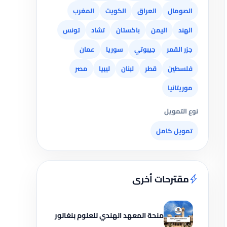
الصومال
العراق
الكويت
المغرب
الهند
اليمن
باكستان
تشاد
تونس
جزر القمر
جيبوتي
سوريا
عمان
فلسطين
قطر
لبنان
ليبيا
مصر
موريتانيا
نوع التمويل
تمويل كامل
مقترحات أخرى
منحة المعهد الهندي للعلوم بنغالور