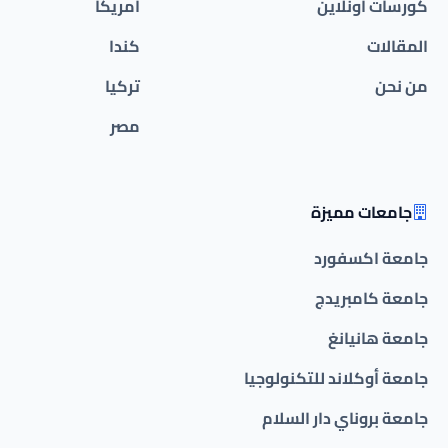
كورسات أونلاين
امريكا
المقالات
كندا
من نحن
تركيا
مصر
جامعات مميزة
جامعة اكسفورد
جامعة كامبريدج
جامعة هانيانغ
جامعة أوكلاند للتكنولوجيا
جامعة بروناي دار السلام