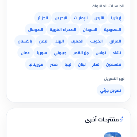
الجنسيات المقبولة
إريتريا
الأردن
الإمارات
البحرين
الجزائر
السعودية
السودان
الصحراء الغربية
الصومال
العراق
الكويت
المغرب
الهند
اليمن
باكستان
تشاد
تونس
جزر القمر
جيبوتي
سوريا
عمان
فلسطين
قطر
لبنان
ليبيا
مصر
موريتانيا
نوع التمويل
تمويل جزئي
مقترحات أخرى