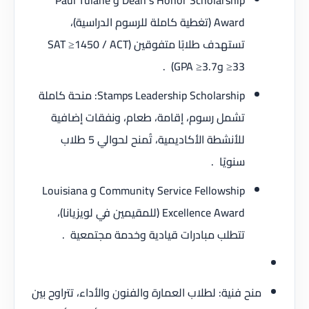
Dean’s Honor Scholarship و Paul Tulane
Award (تغطية كاملة للرسوم الدراسية)،
تستهدف طلابًا متفوقين (SAT ≥1450 / ACT
≥33 وGPA ≥3.7) .
Stamps Leadership Scholarship: منحة كاملة
تشمل رسوم، إقامة، طعام، ونفقات إضافية
للأنشطة الأكاديمية، تُمنح لحوالي 5 طلاب
سنويًا .
Community Service Fellowship و Louisiana
Excellence Award (للمقيمين في لويزيانا)،
تتطلب مبادرات قيادية وخدمة مجتمعية .
منح فنية: لطلاب العمارة والفنون والأداء، تتراوح بين