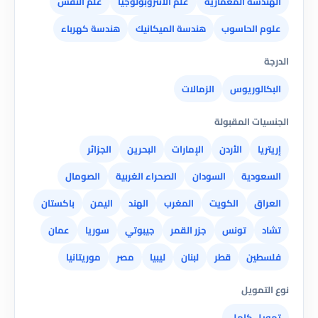
الهندسة المعمارية
علم الأنثروبولوجيا
علم النفس
علوم الحاسوب
هندسة الميكانيك
هندسة كهرباء
الدرجة
البكالوريوس
الزمالات
الجنسيات المقبولة
إريتريا
الأردن
الإمارات
البحرين
الجزائر
السعودية
السودان
الصحراء الغربية
الصومال
العراق
الكويت
المغرب
الهند
اليمن
باكستان
تشاد
تونس
جزر القمر
جيبوتي
سوريا
عمان
فلسطين
قطر
لبنان
ليبيا
مصر
موريتانيا
نوع التمويل
تمويل كامل