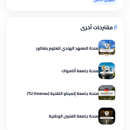
مقترحات أخرى
منحة المعهد الهندي للعلوم بنغالور
منحة جامعة أناهواك
منحة جامعة إلميناو التقنية (TU Ilmenau)
منحة جامعة الفلبين الوطنية