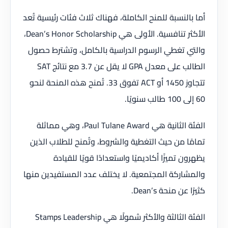
أما بالنسبة للمنح الكاملة، فهناك ثلاث فئات رئيسية تُعد
الأكثر تنافسية. الأولى هي Dean’s Honor Scholarship،
والتي تغطي الرسوم الدراسية بالكامل، وتشترط حصول
الطالب على معدل GPA لا يقل عن 3.7 مع نتائج SAT
تتجاوز 1450 أو ACT تفوق 33. تُمنح هذه المنحة لنحو
60 إلى 100 طالب سنويًا.
الفئة الثانية هي Paul Tulane Award، وهي مماثلة
تمامًا من حيث التغطية والشروط، وتُمنح للطلاب الذين
يظهرون تميزًا أكاديميًا واستعدادًا قويًا للقيادة
والمشاركة المجتمعية. لا يختلف عدد المستفيدين منها
كثيرًا عن منحة Dean’s.
الفئة الثالثة والأكثر شمولًا هي Stamps Leadership