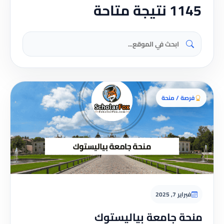
1145 نتيجة متاحة
فرصة / منحة
فبراير 7, 2025
منحة جامعة بياليستوك