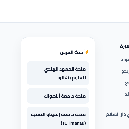
يزة
أحدث الفرص
ورد
منحة المعهد الهندي
يدج
للعلوم بنغالور
غ
د
منحة جامعة أناهواك
 دار السلام
منحة جامعة إلميناو التقنية
(TU Ilmenau)