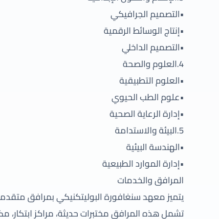
•التصميم الجرافيكي
•إنتاج الوسائط الرقمية
•التصميم الداخلي
4.العلوم والصحة
•العلوم التطبيقية
•علوم الطب الحيوي
•إدارة الرعاية الصحية
5.البيئة والاستدامة
•الهندسة البيئية
•إدارة الموارد الطبيعية
المرافق والخدمات
يتميز معهد سنغافورة البوليتكنيكي بمرافق متقدمة
تشمل هذه المرافق مختبرات حديثة، مراكز ابتكار، مك