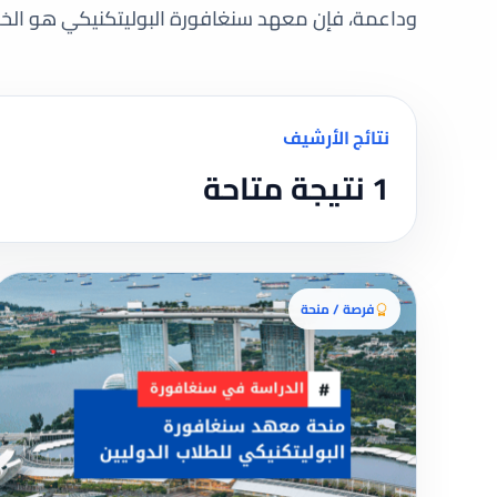
وداعمة، فإن معهد سنغافورة البوليتكنيكي هو الخيار
نتائج الأرشيف
1 نتيجة متاحة
فرصة / منحة