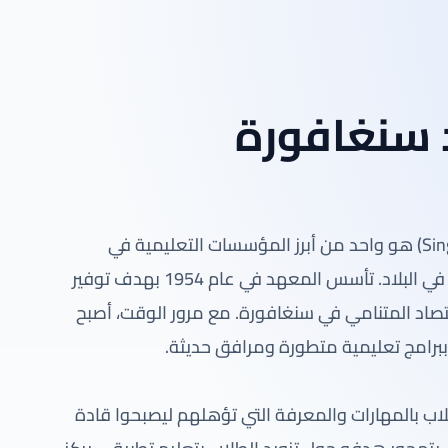
سنغافورة
معهد سنغافورة البوليتكنيكي (Singapore Polytechnic) هو واحد من أبرز المؤسسات التعليمية في
سنغافورة، ويمثل أول معهد بوليتكنيكي تم إنشاؤه في البلاد. تأسس المعهد في عام 1954 بهدف توفير
تصاد المتنامي في سنغافورة. مع مرور الوقت، أصبح
ا ببرامج تعليمية متطورة ومرافق حديثة.
ب بالمهارات والمعرفة التي تؤهلهم ليصبحوا قادة