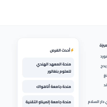
يزة
أحدث الفرص
ورد
منحة المعهد الهندي
يدج
للعلوم بنغالور
غ
د
منحة جامعة أناهواك
 دار السلام
منحة جامعة إلميناو التقنية