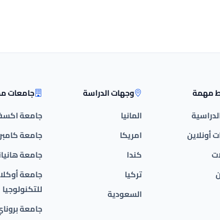
ط مهمة
وجهات الدراسة
جامعات مم
الدراسية
المانيا
جامعة اكسف
 أونلاين
امريكا
جامعة كامبر
ات
كندا
جامعة هانيان
ن
تركيا
جامعة أوكلان
للتكنولوجيا
السعودية
جامعة بروناي