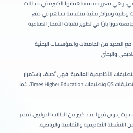
لعلمي، وهي معروفة بمساهماتها الكبيرة في مجالات
ات وطنية ومراكز بحثية متقدمة تساهم في دفع
عة دورًا بارزًا في تطوير تقنيات الأقمار الصناعية
 مع العديد من الجامعات والمؤسسات البحثية
كاديمي والبحثي.
صنيفات الأكاديمية العالمية. فهي تُصنف باستمرار
ضمن أفضل 500 جامعة على مستوى العالم وفقًا لتصنيفات QS وتصنيفات Times Higher Education. كما
، حيث يدرس فيها عدد كبير من الطلاب الدوليين. تقدم
الأنشطة الأكاديمية والثقافية والرياضية.