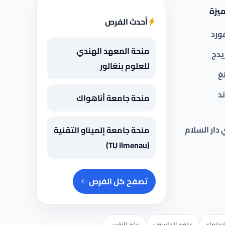
يزة
أحدث الفرص
ورد
منحة المعهد الهندي
يدج
للعلوم بنغالور
غ
د
منحة جامعة أناهواك
 دار السلام
منحة جامعة إلميناو التقنية
(TU Ilmenau)
تصفح كل الفرص
اجتماع
علوم الحاسوب
علم النفس