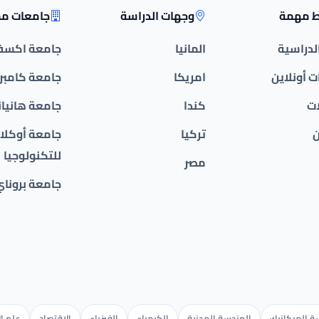
ط مهمة
وجهات الدراسة
جامعات مم
الدراسية
المانيا
جامعة اكسف
 أونلاين
امريكا
جامعة كامبر
ات
كندا
جامعة هانيان
ن
تركيا
جامعة أوكلان
للتكنولوجيا
مصر
جامعة بروناي
 الميكانيك
الهندسة المدنية
الكيمياء
الفيزياء
الاقتصاد
علم ال