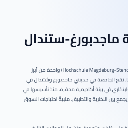
 ماجدبورغ-ستندال
تُعتبر جامعة ماجدبورغ-ستندال للعلوم التطبيقية (Hochschule Magdeburg-Stendal) واحدة من أبرز
ا. تقع الجامعة في مدينتي ماجدبورغ وشتندال في
ابتكاري في بيئة أكاديمية محفزة. منذ تأسيسها في
الذي يجمع بين النظرية والتطبيق، ملبيةً احتياجات السوق